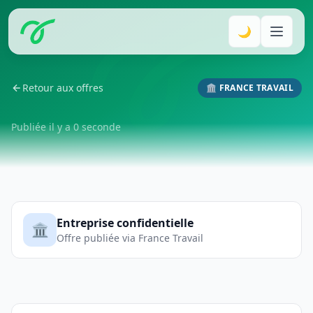
🌙
Retour aux offres
🏛️ FRANCE TRAVAIL
Publiée il y a 0 seconde
Entreprise confidentielle
🏛️
Offre publiée via France Travail