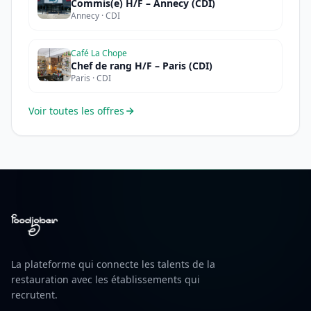
Commis(e) H/F – Annecy (CDI)
Annecy · CDI
Café La Chope
Chef de rang H/F – Paris (CDI)
Paris · CDI
Voir toutes les offres
La plateforme qui connecte les talents de la
restauration avec les établissements qui
recrutent.