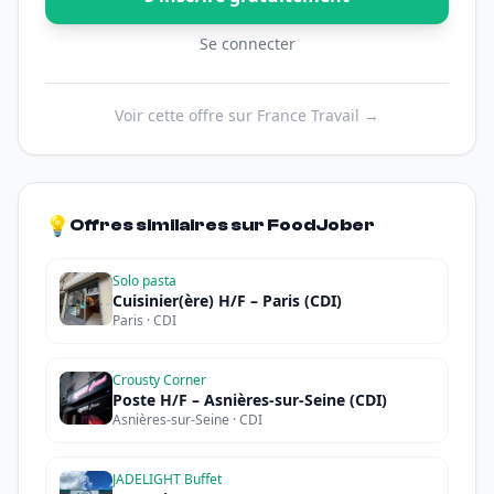
Se connecter
Voir cette offre sur France Travail →
💡
Offres similaires sur FoodJober
Solo pasta
Cuisinier(ère) H/F – Paris (CDI)
Paris · CDI
Crousty Corner
Poste H/F – Asnières-sur-Seine (CDI)
Asnières-sur-Seine · CDI
JADELIGHT Buffet