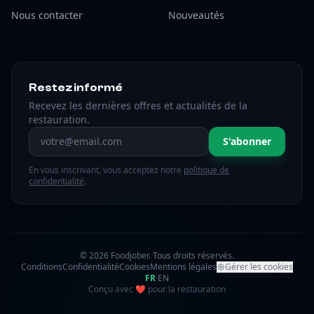
Nous contacter
Nouveautés
Restez informé
Recevez les dernières offres et actualités de la
restauration.
Adresse email
S'abonner
En vous inscrivant, vous acceptez notre
politique de
confidentialité
.
© 2026 Foodjober. Tous droits réservés.
Conditions
Confidentialité
Cookies
Mentions légales
Gérer les cookies
FR
·
EN
amour
Conçu avec
❤
pour la restauration