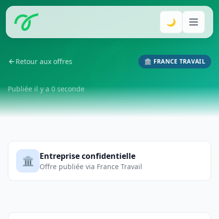
🌙
Retour aux offres
🏛️ FRANCE TRAVAIL
Publiée il y a 0 seconde
Entreprise confidentielle
🏛️
Offre publiée via France Travail