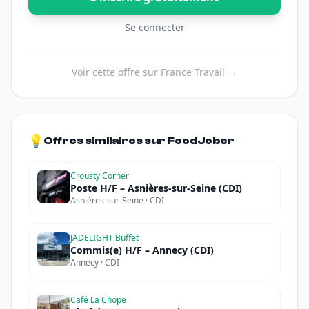
Se connecter
Voir cette offre sur France Travail →
💡
Offres similaires sur FoodJober
Crousty Corner
Poste H/F – Asnières-sur-Seine (CDI)
Asnières-sur-Seine · CDI
JADELIGHT Buffet
Commis(e) H/F – Annecy (CDI)
Annecy · CDI
Café La Chope