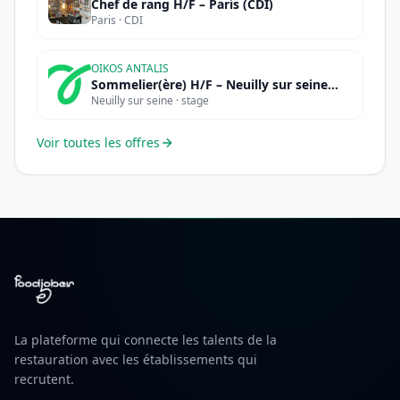
Chef de rang H/F – Paris (CDI)
Paris · CDI
OIKOS ANTALIS
Sommelier(ère) H/F – Neuilly sur seine
Neuilly sur seine · stage
(STAGE)
Voir toutes les offres
La plateforme qui connecte les talents de la
restauration avec les établissements qui
recrutent.