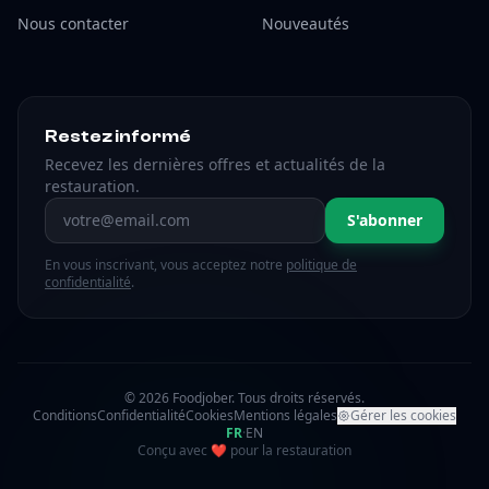
Nous contacter
Nouveautés
Restez informé
Recevez les dernières offres et actualités de la
restauration.
Adresse email
S'abonner
En vous inscrivant, vous acceptez notre
politique de
confidentialité
.
© 2026 Foodjober. Tous droits réservés.
Conditions
Confidentialité
Cookies
Mentions légales
Gérer les cookies
FR
·
EN
amour
Conçu avec
❤
pour la restauration