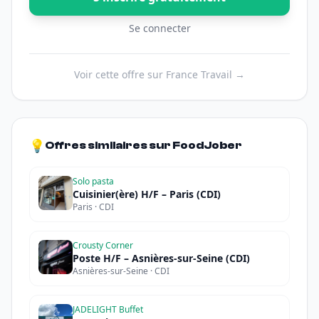
Se connecter
Voir cette offre sur France Travail →
💡
Offres similaires sur FoodJober
Solo pasta
Cuisinier(ère) H/F – Paris (CDI)
Paris · CDI
Crousty Corner
Poste H/F – Asnières-sur-Seine (CDI)
Asnières-sur-Seine · CDI
JADELIGHT Buffet