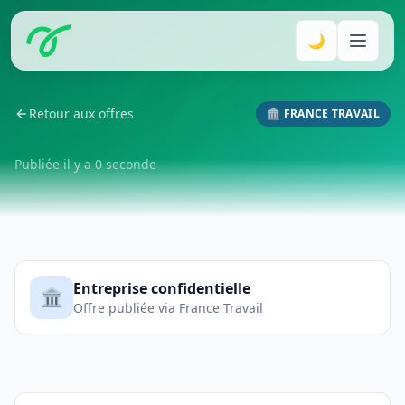
🌙
Retour aux offres
🏛️ FRANCE TRAVAIL
Publiée il y a 0 seconde
Entreprise confidentielle
🏛️
Offre publiée via France Travail