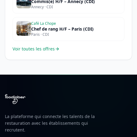
Commis(e) H/F – Annecy (CDI)
Annecy · CDI
Café La Chope
Chef de rang H/F – Paris (CDI)
Paris · CDI
Voir toutes les offres
La plateforme qui connecte les talents de la
restauration avec les établissements qui
recrutent.