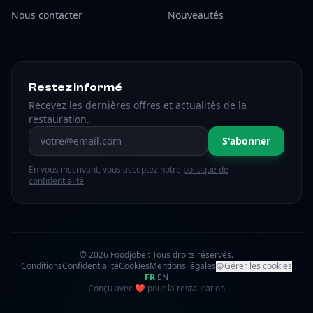
Nous contacter
Nouveautés
Restez informé
Recevez les dernières offres et actualités de la
restauration.
Adresse email
S'abonner
En vous inscrivant, vous acceptez notre
politique de
confidentialité
.
© 2026 Foodjober. Tous droits réservés.
Conditions
Confidentialité
Cookies
Mentions légales
Gérer les cookies
FR
·
EN
amour
Conçu avec
❤
pour la restauration