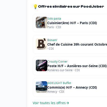
💡
Offres similaires sur FoodJober
Solo pasta
Cuisinier(ère) H/F – Paris (CDI)
Paris · CDI
Bonam'
Chef de Cuisine 39h courant Octobr
· CDI
Crousty Corner
Poste H/F – Asnières-sur-Seine (CDI)
Asnières-sur-Seine · CDI
JADELIGHT Buffet
Commis(e) H/F – Annecy (CDI)
Annecy · CDI
Voir toutes les offres