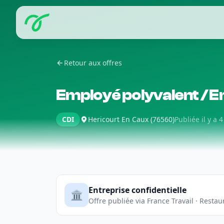
Retour aux offres
Employé polyvalent / E
CDI
Hericourt En Caux (76560)
Publiée il y a 
Entreprise confidentielle
🏛️
Offre publiée via France Travail · Resta