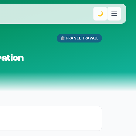
🌙
🏛️ FRANCE TRAVAIL
ration