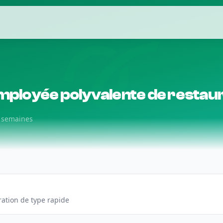
mployée polyvalente de restau
4 semaines
uration de type rapide