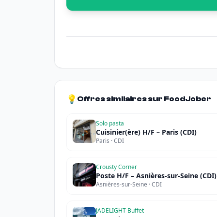
💡
Offres similaires sur FoodJober
Solo pasta
Cuisinier(ère) H/F – Paris (CDI)
Paris · CDI
Crousty Corner
Poste H/F – Asnières-sur-Seine (CDI)
Asnières-sur-Seine · CDI
JADELIGHT Buffet