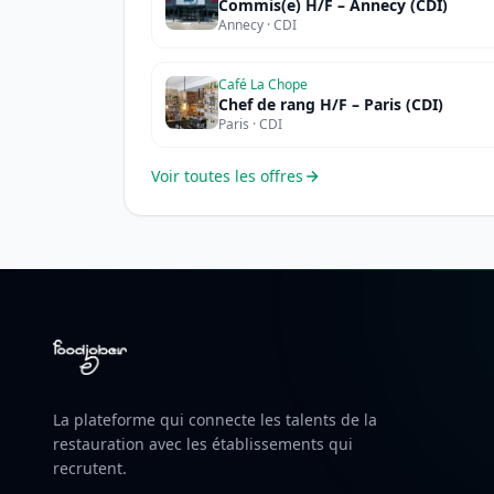
Commis(e) H/F – Annecy (CDI)
Annecy · CDI
Café La Chope
Chef de rang H/F – Paris (CDI)
Paris · CDI
Voir toutes les offres
La plateforme qui connecte les talents de la
restauration avec les établissements qui
recrutent.