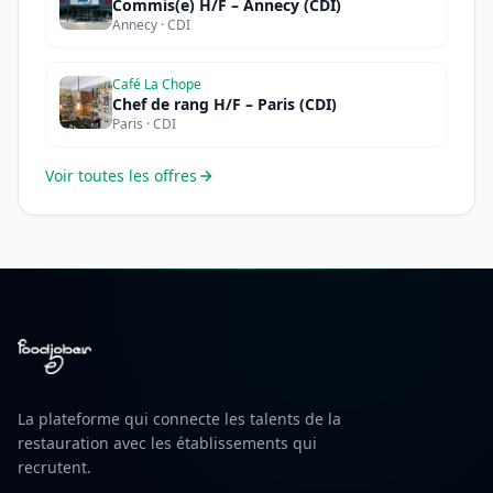
Commis(e) H/F – Annecy (CDI)
Annecy · CDI
Café La Chope
Chef de rang H/F – Paris (CDI)
Paris · CDI
Voir toutes les offres
La plateforme qui connecte les talents de la
restauration avec les établissements qui
recrutent.