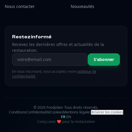
Nous contacter
Nouveautés
Restez informé
Recevez les dernières offres et actualités de la
restauration.
Adresse email
S'abonner
En vous inscrivant, vous acceptez notre
politique de
confidentialité
.
© 2026 Foodjober. Tous droits réservés.
Conditions
Confidentialité
Cookies
Mentions légales
Gérer les cookies
FR
·
EN
amour
Conçu avec
❤
pour la restauration