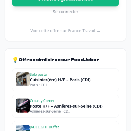
Se connecter
Voir cette offre sur France Travail →
💡
Offres similaires sur FoodJober
Solo pasta
Cuisinier(ère) H/F – Paris (CDI)
Paris · CDI
Crousty Corner
Poste H/F – Asnières-sur-Seine (CDI)
Asnières-sur-Seine · CDI
JADELIGHT Buffet