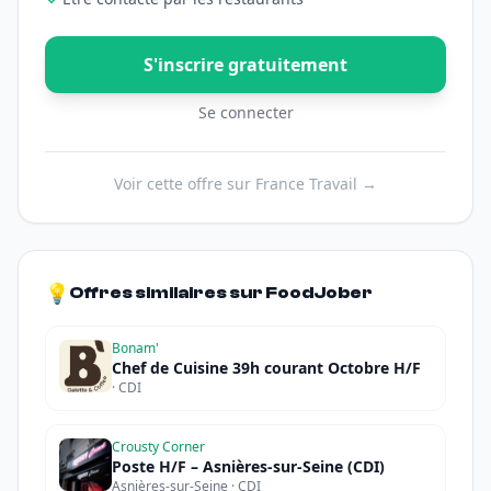
S'inscrire gratuitement
Se connecter
Voir cette offre sur France Travail →
💡
Offres similaires sur FoodJober
Bonam'
Chef de Cuisine 39h courant Octobre H/F
· CDI
Crousty Corner
Poste H/F – Asnières-sur-Seine (CDI)
Asnières-sur-Seine · CDI