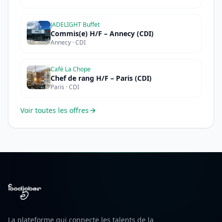
JADELIGHT Buffet
Commis(e) H/F – Annecy (CDI)
Annecy · CDI
Café La Chope
Chef de rang H/F – Paris (CDI)
Paris · CDI
Voir toutes les offres
La plateforme qui connecte les talents de la