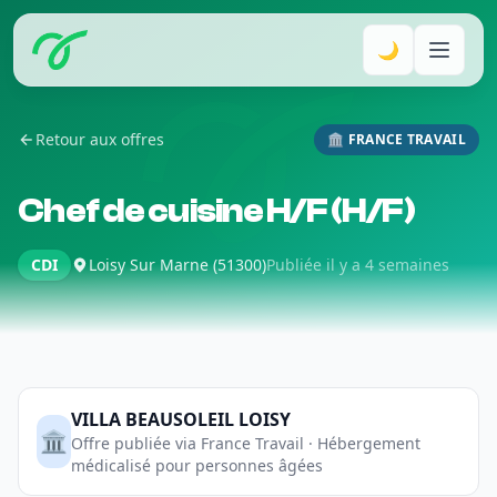
🌙
Retour aux offres
🏛️ FRANCE TRAVAIL
Chef de cuisine H/F (H/F)
CDI
Loisy Sur Marne (51300)
Publiée il y a 4 semaines
VILLA BEAUSOLEIL LOISY
🏛️
Offre publiée via France Travail · Hébergement
médicalisé pour personnes âgées