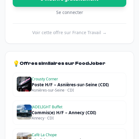
Se connecter
Voir cette offre sur France Travail →
💡
Offres similaires sur FoodJober
Crousty Corner
Poste H/F – Asnières-sur-Seine (CDI)
Asnières-sur-Seine · CDI
JADELIGHT Buffet
Commis(e) H/F – Annecy (CDI)
Annecy · CDI
Café La Chope