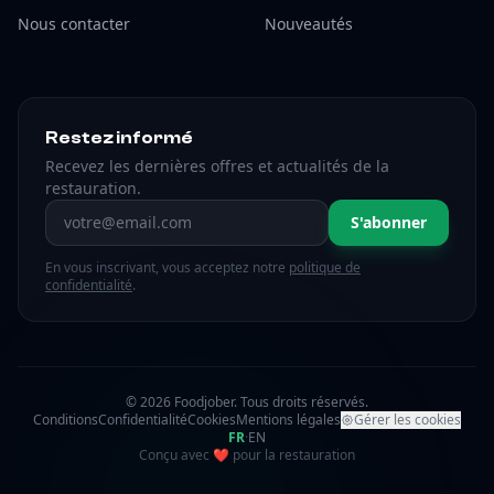
Nous contacter
Nouveautés
Restez informé
Recevez les dernières offres et actualités de la
restauration.
Adresse email
S'abonner
En vous inscrivant, vous acceptez notre
politique de
confidentialité
.
© 2026 Foodjober. Tous droits réservés.
Conditions
Confidentialité
Cookies
Mentions légales
Gérer les cookies
FR
·
EN
amour
Conçu avec
❤
pour la restauration