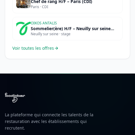
Chef de rang H/F – Paris (CDI)
Paris · CDI
OIKOS ANTALIS
Sommelier(ère) H/F – Neuilly sur seine
Neuilly sur seine · stage
(STAGE)
Voir toutes les offres
La plateforme qui connecte les talents de la
restauration avec les établissements qui
recrutent.