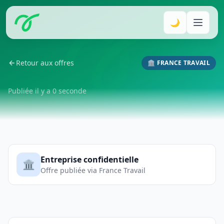
🌙
Retour aux offres
🏛️ FRANCE TRAVAIL
Publiée il y a 0 seconde
Entreprise confidentielle
🏛️
Offre publiée via France Travail