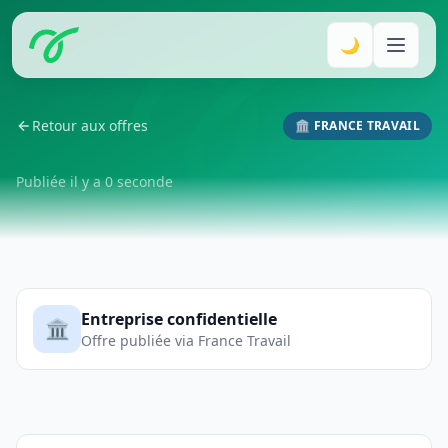
🌙
Retour aux offres
🏛️ FRANCE TRAVAIL
Publiée il y a 0 seconde
Entreprise confidentielle
🏛️
Offre publiée via France Travail