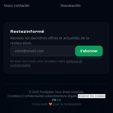
Nous contacter
Nouveautés
Restez informé
Recevez les dernières offres et actualités de la
restauration.
Adresse email
S'abonner
En vous inscrivant, vous acceptez notre
politique de
confidentialité
.
© 2026 Foodjober. Tous droits réservés.
Conditions
Confidentialité
Cookies
Mentions légales
Gérer les cookies
FR
·
EN
amour
Conçu avec
❤
pour la restauration