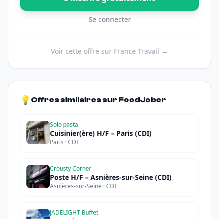
Se connecter
Voir cette offre sur France Travail →
💡
Offres similaires sur FoodJober
Solo pasta
Cuisinier(ère) H/F – Paris (CDI)
Paris · CDI
Crousty Corner
Poste H/F – Asnières-sur-Seine (CDI)
Asnières-sur-Seine · CDI
JADELIGHT Buffet