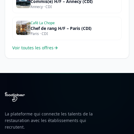
Commis(e) H/F – Annecy (CDI)
Annecy · CDI
Café La Chope
Chef de rang H/F – Paris (CDI)
Paris · CDI
Voir toutes les offres
La plateforme qui connecte les talents de la
restauration avec les établissements qui
recrutent.