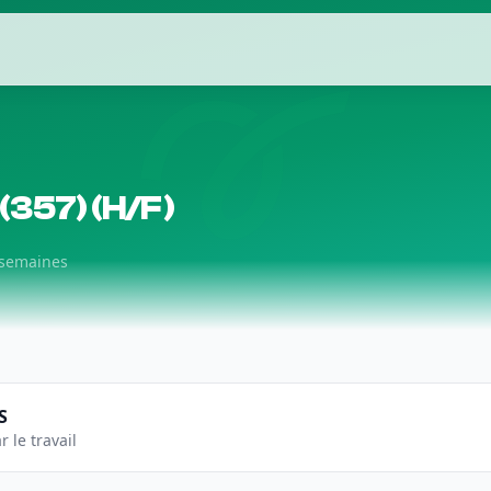
357) (H/F)
4 semaines
S
r le travail