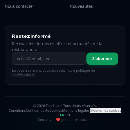
Nous contacter
Nouveautés
Restez informé
Recevez les dernières offres et actualités de la
restauration.
Adresse email
S'abonner
En vous inscrivant, vous acceptez notre
politique de
confidentialité
.
© 2026 Foodjober. Tous droits réservés.
Conditions
Confidentialité
Cookies
Mentions légales
Gérer les cookies
FR
·
EN
amour
Conçu avec
❤
pour la restauration