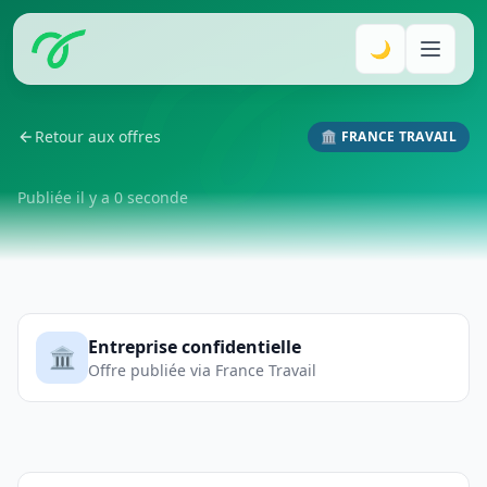
🌙
Retour aux offres
🏛️ FRANCE TRAVAIL
Publiée il y a 0 seconde
Entreprise confidentielle
🏛️
Offre publiée via France Travail