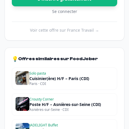
Se connecter
Voir cette offre sur France Travail →
💡
Offres similaires sur FoodJober
Solo pasta
Cuisinier(ère) H/F – Paris (CDI)
Paris · CDI
Crousty Corner
Poste H/F – Asnières-sur-Seine (CDI)
Asnières-sur-Seine · CDI
JADELIGHT Buffet