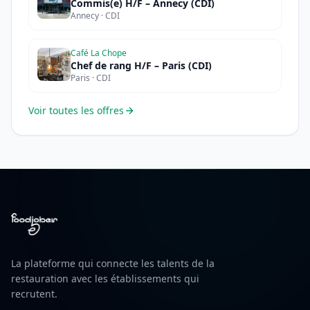
Commis(e) H/F – Annecy (CDI)
Annecy · CDI
Café La Chope
Chef de rang H/F – Paris (CDI)
Paris · CDI
Voir toutes les offres
La plateforme qui connecte les talents de la
restauration avec les établissements qui
recrutent.