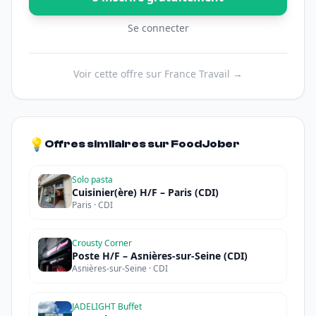
Se connecter
Voir cette offre sur France Travail →
💡
Offres similaires sur FoodJober
Solo pasta
Cuisinier(ère) H/F – Paris (CDI)
Paris · CDI
Crousty Corner
Poste H/F – Asnières-sur-Seine (CDI)
Asnières-sur-Seine · CDI
JADELIGHT Buffet