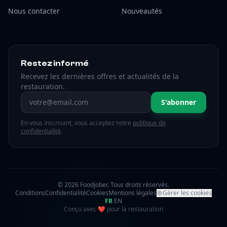
Nous contacter
Nouveautés
Restez informé
Recevez les dernières offres et actualités de la
restauration.
Adresse email
S'abonner
En vous inscrivant, vous acceptez notre
politique de
confidentialité
.
© 2026 Foodjober. Tous droits réservés.
Conditions
Confidentialité
Cookies
Mentions légales
Gérer les cookies
FR
·
EN
amour
Conçu avec
❤
pour la restauration