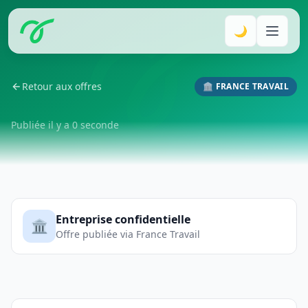
🌙
Retour aux offres
🏛️ FRANCE TRAVAIL
Publiée il y a 0 seconde
Entreprise confidentielle
🏛️
Offre publiée via France Travail