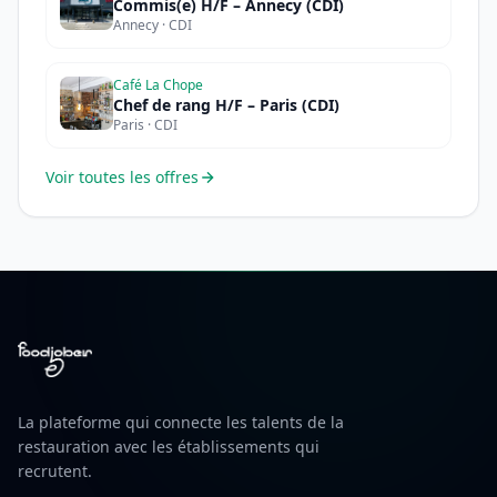
Commis(e) H/F – Annecy (CDI)
Annecy · CDI
Café La Chope
Chef de rang H/F – Paris (CDI)
Paris · CDI
Voir toutes les offres
La plateforme qui connecte les talents de la
restauration avec les établissements qui
recrutent.