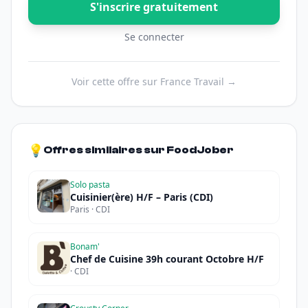
S'inscrire gratuitement
Se connecter
Voir cette offre sur France Travail →
💡
Offres similaires sur FoodJober
Solo pasta
Cuisinier(ère) H/F – Paris (CDI)
Paris · CDI
Bonam'
Chef de Cuisine 39h courant Octobre H/F
· CDI