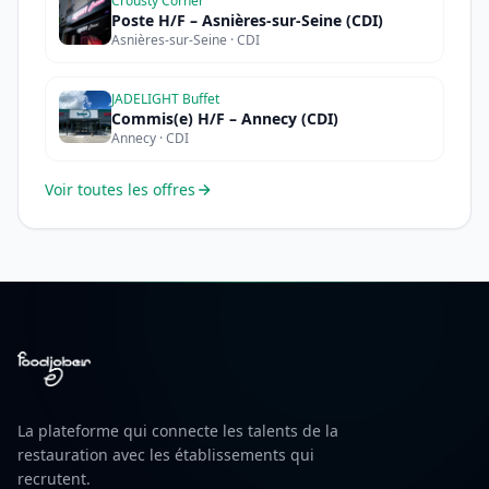
Crousty Corner
Poste H/F – Asnières-sur-Seine (CDI)
Asnières-sur-Seine · CDI
JADELIGHT Buffet
Commis(e) H/F – Annecy (CDI)
Annecy · CDI
Voir toutes les offres
La plateforme qui connecte les talents de la
restauration avec les établissements qui
recrutent.