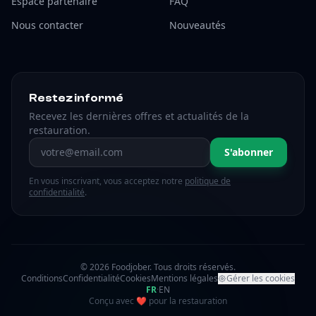
Espace partenaire
FAQ
Nous contacter
Nouveautés
Restez informé
Recevez les dernières offres et actualités de la
restauration.
Adresse email
S'abonner
En vous inscrivant, vous acceptez notre
politique de
confidentialité
.
© 2026 Foodjober. Tous droits réservés.
Conditions
Confidentialité
Cookies
Mentions légales
Gérer les cookies
FR
·
EN
amour
Conçu avec
❤
pour la restauration