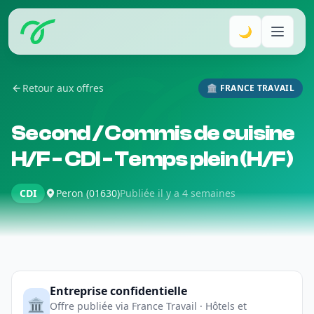
🌙
Retour aux offres
🏛️ FRANCE TRAVAIL
Second / Commis de cuisine
H/F - CDI - Temps plein (H/F)
CDI
Peron (01630)
Publiée il y a 4 semaines
Entreprise confidentielle
🏛️
Offre publiée via France Travail · Hôtels et