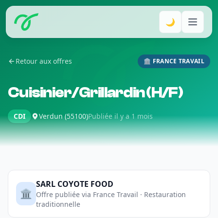
🌙
Retour aux offres
🏛️ FRANCE TRAVAIL
Cuisinier/Grillardin (H/F)
CDI
Verdun (55100)
Publiée il y a 1 mois
SARL COYOTE FOOD
🏛️
Offre publiée via France Travail · Restauration
traditionnelle