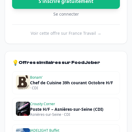
S'inscrire gratuitement
Se connecter
Voir cette offre sur France Travail →
💡
Offres similaires sur FoodJober
Bonam'
Chef de Cuisine 39h courant Octobre H/F
· CDI
Crousty Corner
Poste H/F – Asnières-sur-Seine (CDI)
Asnières-sur-Seine · CDI
JADELIGHT Buffet