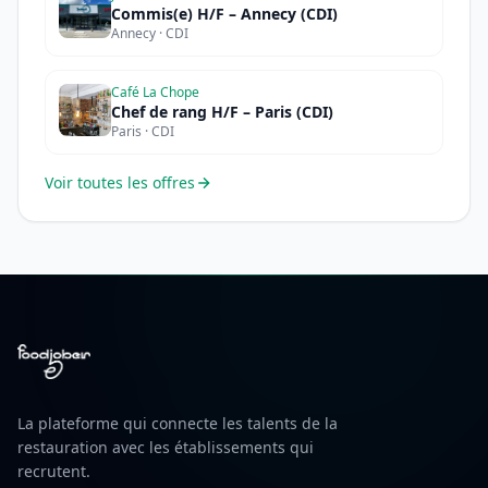
Commis(e) H/F – Annecy (CDI)
Annecy · CDI
Café La Chope
Chef de rang H/F – Paris (CDI)
Paris · CDI
Voir toutes les offres
La plateforme qui connecte les talents de la
restauration avec les établissements qui
recrutent.