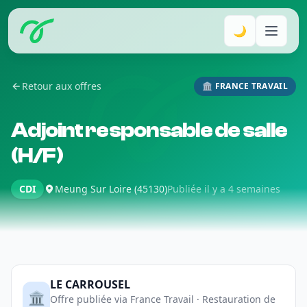
🌙
Retour aux offres
🏛️ FRANCE TRAVAIL
Adjoint responsable de salle
(H/F)
CDI
Meung Sur Loire (45130)
Publiée il y a 4 semaines
LE CARROUSEL
🏛️
Offre publiée via France Travail · Restauration de