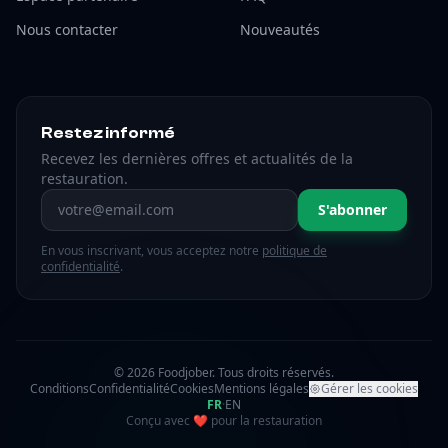
Nous contacter
Nouveautés
Restez informé
Recevez les dernières offres et actualités de la
restauration.
Adresse email
S'abonner
En vous inscrivant, vous acceptez notre
politique de
confidentialité
.
© 2026 Foodjober. Tous droits réservés.
Conditions
Confidentialité
Cookies
Mentions légales
Gérer les cookies
FR
·
EN
amour
Conçu avec
❤
pour la restauration