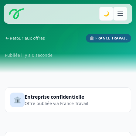
🌙
Retour aux offres
🏛️ FRANCE TRAVAIL
Publiée il y a 0 seconde
Entreprise confidentielle
🏛️
Offre publiée via France Travail