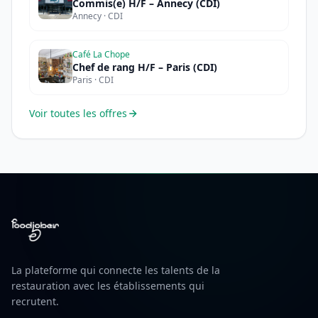
Commis(e) H/F – Annecy (CDI)
Annecy · CDI
Café La Chope
Chef de rang H/F – Paris (CDI)
Paris · CDI
Voir toutes les offres
La plateforme qui connecte les talents de la
restauration avec les établissements qui
recrutent.