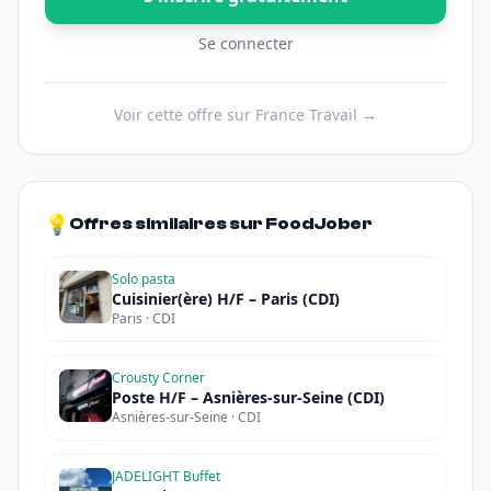
Se connecter
Voir cette offre sur France Travail →
💡
Offres similaires sur FoodJober
Solo pasta
Cuisinier(ère) H/F – Paris (CDI)
Paris · CDI
Crousty Corner
Poste H/F – Asnières-sur-Seine (CDI)
Asnières-sur-Seine · CDI
JADELIGHT Buffet