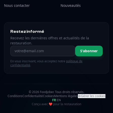
Nous contacter
Nouveautés
Restez informé
Recevez les dernières offres et actualités de la
restauration.
Adresse email
S'abonner
En vous inscrivant, vous acceptez notre
politique de
confidentialité
.
© 2026 Foodjober. Tous droits réservés.
Conditions
Confidentialité
Cookies
Mentions légales
Gérer les cookies
FR
·
EN
amour
Conçu avec
❤
pour la restauration