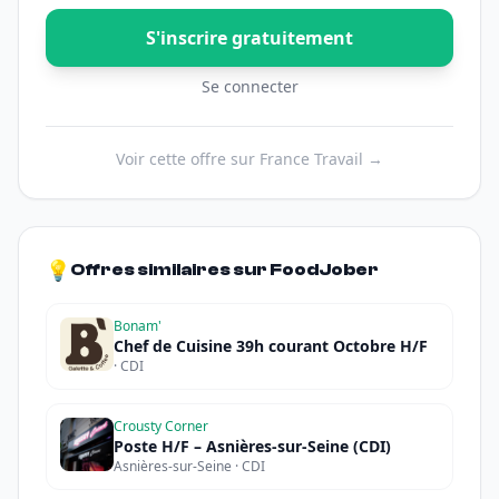
S'inscrire gratuitement
Se connecter
Voir cette offre sur France Travail →
💡
Offres similaires sur FoodJober
Bonam'
Chef de Cuisine 39h courant Octobre H/F
· CDI
Crousty Corner
Poste H/F – Asnières-sur-Seine (CDI)
Asnières-sur-Seine · CDI