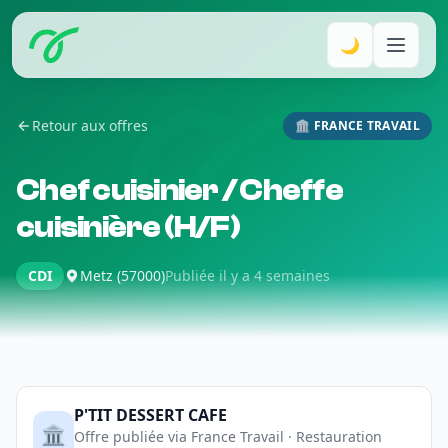
🌙
Retour aux offres
🏛️ FRANCE TRAVAIL
Chef cuisinier / Cheffe
cuisinière (H/F)
CDI
Metz (57000)
Publiée il y a 4 semaines
P'TIT DESSERT CAFE
🏛️
Offre publiée via France Travail · Restauration