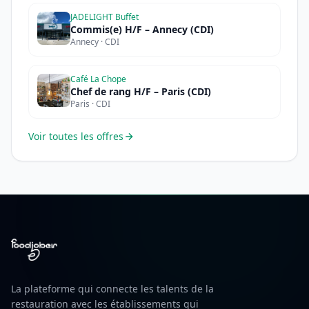
JADELIGHT Buffet
Commis(e) H/F – Annecy (CDI)
Annecy · CDI
Café La Chope
Chef de rang H/F – Paris (CDI)
Paris · CDI
Voir toutes les offres
La plateforme qui connecte les talents de la
restauration avec les établissements qui