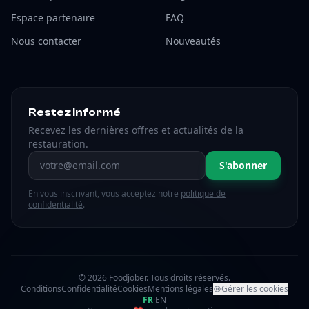
Espace partenaire
FAQ
Nous contacter
Nouveautés
Restez informé
Recevez les dernières offres et actualités de la
restauration.
Adresse email
S'abonner
En vous inscrivant, vous acceptez notre
politique de
confidentialité
.
© 2026 Foodjober. Tous droits réservés.
Conditions
Confidentialité
Cookies
Mentions légales
Gérer les cookies
FR
·
EN