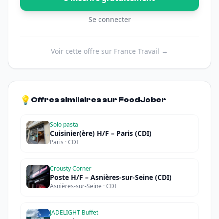
Se connecter
Voir cette offre sur France Travail →
💡
Offres similaires sur FoodJober
Solo pasta
Cuisinier(ère) H/F – Paris (CDI)
Paris · CDI
Crousty Corner
Poste H/F – Asnières-sur-Seine (CDI)
Asnières-sur-Seine · CDI
JADELIGHT Buffet