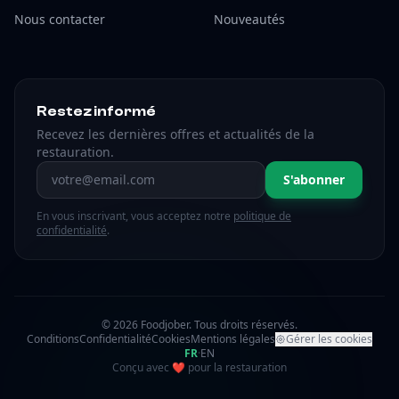
Nous contacter
Nouveautés
Restez informé
Recevez les dernières offres et actualités de la
restauration.
Adresse email
S'abonner
En vous inscrivant, vous acceptez notre
politique de
confidentialité
.
© 2026 Foodjober. Tous droits réservés.
Conditions
Confidentialité
Cookies
Mentions légales
Gérer les cookies
FR
·
EN
amour
Conçu avec
❤
pour la restauration