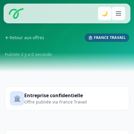
🌙
Retour aux offres
🏛️ FRANCE TRAVAIL
Publiée il y a 0 seconde
Entreprise confidentielle
🏛️
Offre publiée via France Travail