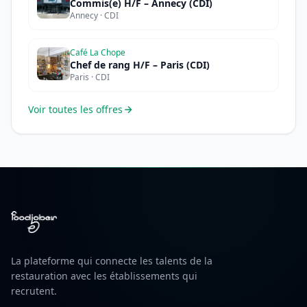
Commis(e) H/F – Annecy (CDI)
Annecy · CDI
Café La Chope
Chef de rang H/F – Paris (CDI)
Paris · CDI
Voir toutes les offres
La plateforme qui connecte les talents de la
restauration avec les établissements qui
recrutent.