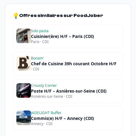
💡
Offres similaires sur FoodJober
Solo pasta
Cuisinier(ère) H/F – Paris (CDI)
Paris · CDI
Bonam'
Chef de Cuisine 39h courant Octobre H/F
· CDI
Crousty Corner
Poste H/F – Asnières-sur-Seine (CDI)
Asnières-sur-Seine · CDI
JADELIGHT Buffet
Commis(e) H/F – Annecy (CDI)
Annecy · CDI