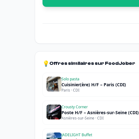
💡
Offres similaires sur FoodJober
Solo pasta
Cuisinier(ère) H/F – Paris (CDI)
Paris · CDI
Crousty Corner
Poste H/F – Asnières-sur-Seine (CDI)
Asnières-sur-Seine · CDI
JADELIGHT Buffet