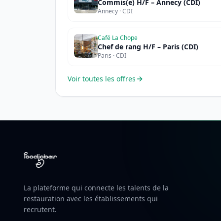
Commis(e) H/F – Annecy (CDI)
Annecy · CDI
Café La Chope
Chef de rang H/F – Paris (CDI)
Paris · CDI
Voir toutes les offres
La plateforme qui connecte les talents de la
restauration avec les établissements qui
recrutent.