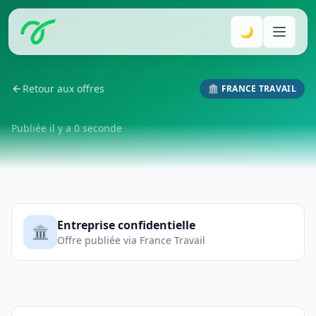
🌙
Retour aux offres
🏛️ FRANCE TRAVAIL
Publiée il y a 0 seconde
Entreprise confidentielle
🏛️
Offre publiée via France Travail