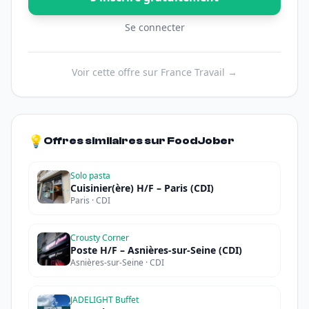
Se connecter
Voir cette offre sur France Travail →
💡
Offres similaires sur FoodJober
Solo pasta
Cuisinier(ère) H/F – Paris (CDI)
Paris · CDI
Crousty Corner
Poste H/F – Asnières-sur-Seine (CDI)
Asnières-sur-Seine · CDI
JADELIGHT Buffet