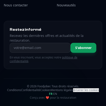
Nous contacter
Nouveautés
Restez informé
Recevez les dernières offres et actualités de la
restauration.
Adresse email
S'abonner
En vous inscrivant, vous acceptez notre
politique de
confidentialité
.
© 2026 Foodjober. Tous droits réservés.
Conditions
Confidentialité
Cookies
Mentions légales
Gérer les cookies
FR
·
EN
amour
Conçu avec
❤
pour la restauration