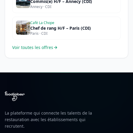
Commis(e) H/F – Annecy (CDI)
Annecy · CDI
Café La Chope
Chef de rang H/F – Paris (CDI)
Paris · CDI
Voir toutes les offres
La plateforme qui connecte les talents de la
restauration avec les établissements qui
recrutent.