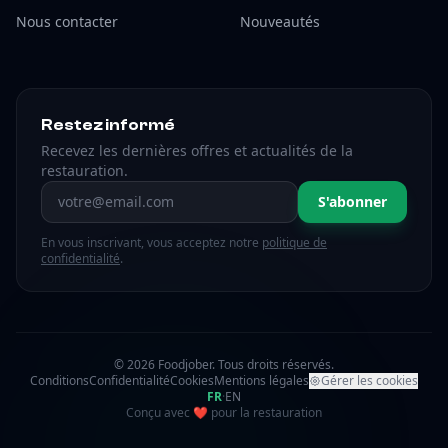
Nous contacter
Nouveautés
Restez informé
Recevez les dernières offres et actualités de la
restauration.
Adresse email
S'abonner
En vous inscrivant, vous acceptez notre
politique de
confidentialité
.
© 2026 Foodjober. Tous droits réservés.
Conditions
Confidentialité
Cookies
Mentions légales
Gérer les cookies
FR
·
EN
amour
Conçu avec
❤
pour la restauration