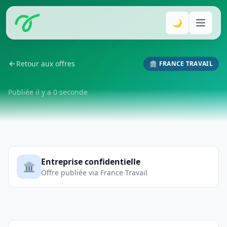
🌙
Retour aux offres
🏛️ FRANCE TRAVAIL
Publiée il y a 0 seconde
Entreprise confidentielle
🏛️
Offre publiée via France Travail