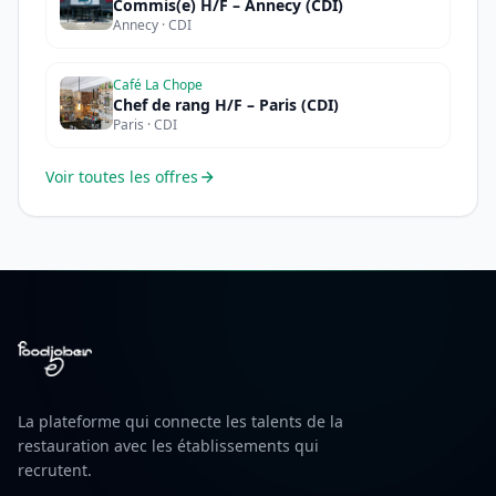
Commis(e) H/F – Annecy (CDI)
Annecy · CDI
Café La Chope
Chef de rang H/F – Paris (CDI)
Paris · CDI
Voir toutes les offres
La plateforme qui connecte les talents de la
restauration avec les établissements qui
recrutent.