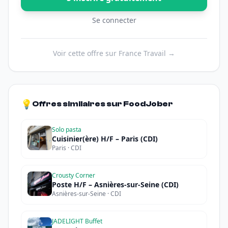
Se connecter
Voir cette offre sur France Travail →
💡
Offres similaires sur FoodJober
Solo pasta
Cuisinier(ère) H/F – Paris (CDI)
Paris · CDI
Crousty Corner
Poste H/F – Asnières-sur-Seine (CDI)
Asnières-sur-Seine · CDI
JADELIGHT Buffet