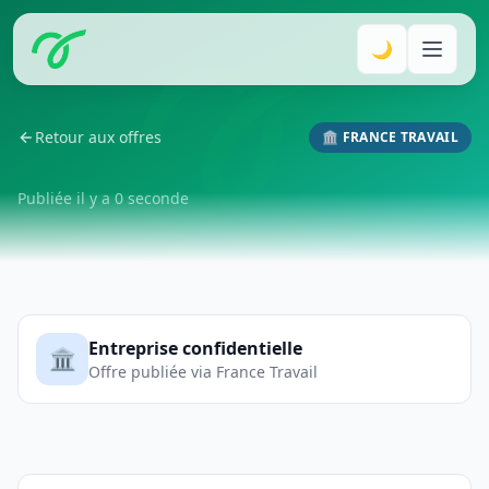
🌙
Retour aux offres
🏛️ FRANCE TRAVAIL
Publiée il y a 0 seconde
Entreprise confidentielle
🏛️
Offre publiée via France Travail