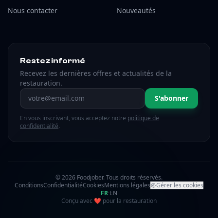
Nous contacter
Nouveautés
Restez informé
Recevez les dernières offres et actualités de la
restauration.
Adresse email
S'abonner
En vous inscrivant, vous acceptez notre
politique de
confidentialité
.
© 2026 Foodjober. Tous droits réservés.
Conditions
Confidentialité
Cookies
Mentions légales
Gérer les cookies
FR
·
EN
amour
Conçu avec
❤
pour la restauration