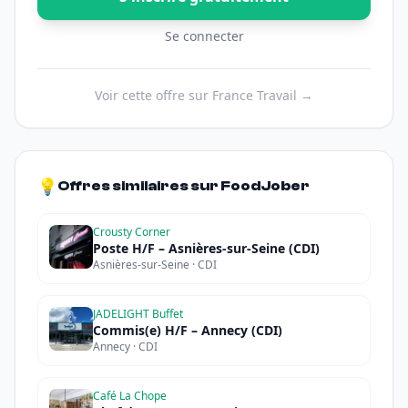
Se connecter
Voir cette offre sur France Travail →
💡
Offres similaires sur FoodJober
Crousty Corner
Poste H/F – Asnières-sur-Seine (CDI)
Asnières-sur-Seine · CDI
JADELIGHT Buffet
Commis(e) H/F – Annecy (CDI)
Annecy · CDI
Café La Chope