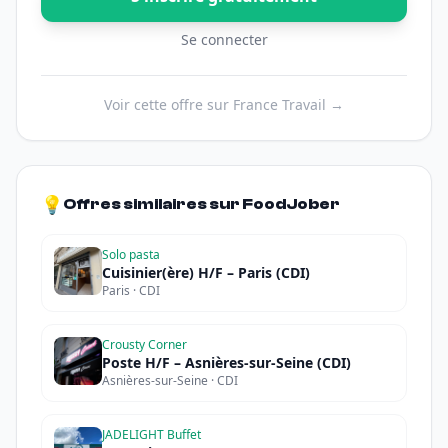
Se connecter
Voir cette offre sur France Travail →
💡
Offres similaires sur FoodJober
Solo pasta
Cuisinier(ère) H/F – Paris (CDI)
Paris · CDI
Crousty Corner
Poste H/F – Asnières-sur-Seine (CDI)
Asnières-sur-Seine · CDI
JADELIGHT Buffet