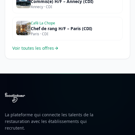
Commis(e) H/F – Annecy (CDI)
Annecy · CDI
Café La Chope
Chef de rang H/F – Paris (CDI)
Paris · CDI
Voir toutes les offres
La plateforme qui connecte les talents de la
restauration avec les établissements qui
recrutent.