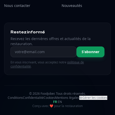
Nous contacter
Nouveautés
Restez informé
Recevez les dernières offres et actualités de la
restauration.
Adresse email
S'abonner
En vous inscrivant, vous acceptez notre
politique de
confidentialité
.
© 2026 Foodjober. Tous droits réservés.
Conditions
Confidentialité
Cookies
Mentions légales
Gérer les cookies
FR
·
EN
amour
Conçu avec
❤
pour la restauration