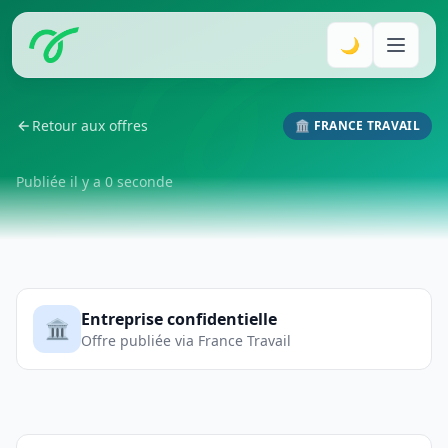
🌙
Retour aux offres
🏛️ FRANCE TRAVAIL
Publiée il y a 0 seconde
Entreprise confidentielle
🏛️
Offre publiée via France Travail