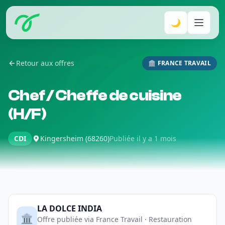
🌙
Retour aux offres
🏛️ FRANCE TRAVAIL
Chef / Cheffe de cuisine
(H/F)
CDI
Kingersheim (68260)
Publiée il y a 1 mois
LA DOLCE INDIA
🏛️
Offre publiée via France Travail · Restauration