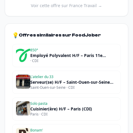
Voir cette offre sur France Travail →
💡
Offres similaires sur FoodJober
850°
Employé Polyvalent H/F – Paris 11e
· CDI
(CDI/CDD)
L'atelier du 33
Serveur(se) H/F – Saint-Ouen-sur-Seine
Saint-Ouen-sur-Seine · CDI
(CDI)
Solo pasta
Cuisinier(ère) H/F – Paris (CDI)
Paris · CDI
Bonam'