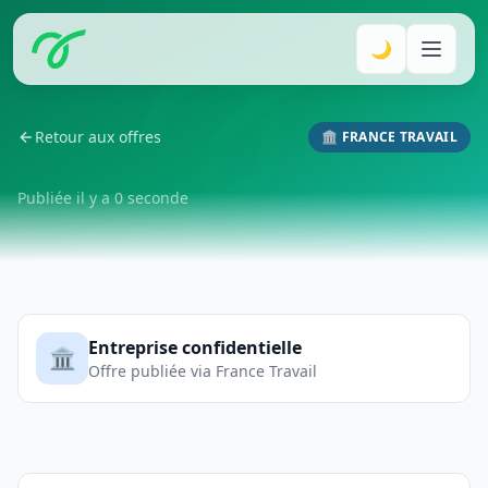
🌙
Retour aux offres
🏛️ FRANCE TRAVAIL
Publiée il y a 0 seconde
Entreprise confidentielle
🏛️
Offre publiée via France Travail