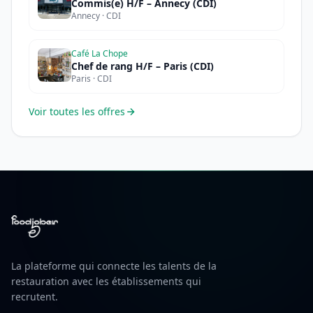
Commis(e) H/F – Annecy (CDI)
Annecy · CDI
Café La Chope
Chef de rang H/F – Paris (CDI)
Paris · CDI
Voir toutes les offres
La plateforme qui connecte les talents de la
restauration avec les établissements qui
recrutent.