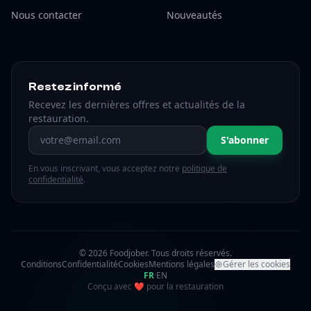
Nous contacter
Nouveautés
Restez informé
Recevez les dernières offres et actualités de la
restauration.
Adresse email
S'abonner
En vous inscrivant, vous acceptez notre
politique de
confidentialité
.
© 2026 Foodjober. Tous droits réservés.
Conditions
Confidentialité
Cookies
Mentions légales
Gérer les cookies
FR
·
EN
amour
Conçu avec
❤
pour la restauration