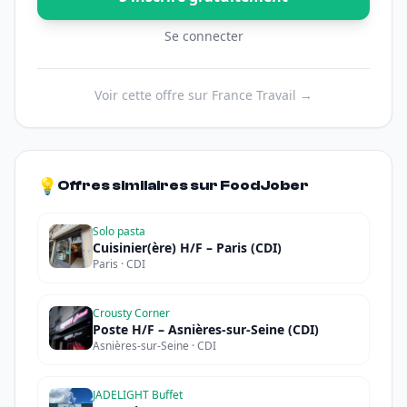
Se connecter
Voir cette offre sur France Travail →
💡
Offres similaires sur FoodJober
Solo pasta
Cuisinier(ère) H/F – Paris (CDI)
Paris · CDI
Crousty Corner
Poste H/F – Asnières-sur-Seine (CDI)
Asnières-sur-Seine · CDI
JADELIGHT Buffet