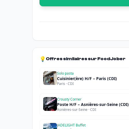
💡
Offres similaires sur FoodJober
Solo pasta
Cuisinier(ère) H/F – Paris (CDI)
Paris · CDI
Crousty Corner
Poste H/F – Asnières-sur-Seine (CDI)
Asnières-sur-Seine · CDI
JADELIGHT Buffet