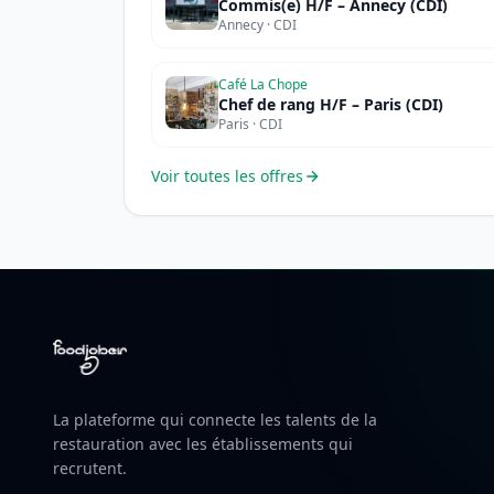
Commis(e) H/F – Annecy (CDI)
Annecy · CDI
Café La Chope
Chef de rang H/F – Paris (CDI)
Paris · CDI
Voir toutes les offres
La plateforme qui connecte les talents de la
restauration avec les établissements qui
recrutent.