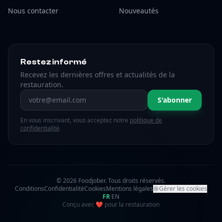
Nous contacter
Nouveautés
Restez informé
Recevez les dernières offres et actualités de la
restauration.
Adresse email
S'abonner
En vous inscrivant, vous acceptez notre
politique de
confidentialité
.
© 2026 Foodjober. Tous droits réservés.
Conditions
Confidentialité
Cookies
Mentions légales
Gérer les cookies
FR
·
EN
amour
Conçu avec
❤
pour la restauration