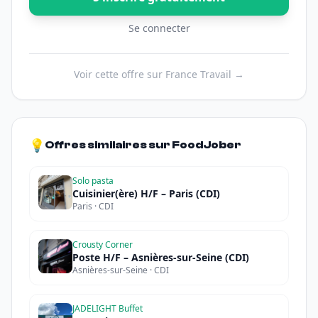
Se connecter
Voir cette offre sur France Travail →
💡
Offres similaires sur FoodJober
Solo pasta
Cuisinier(ère) H/F – Paris (CDI)
Paris · CDI
Crousty Corner
Poste H/F – Asnières-sur-Seine (CDI)
Asnières-sur-Seine · CDI
JADELIGHT Buffet