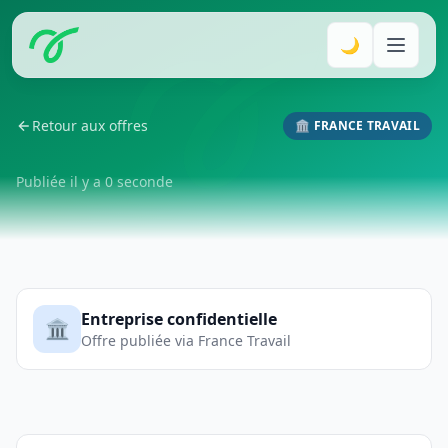
🌙
Retour aux offres
🏛️ FRANCE TRAVAIL
Publiée il y a 0 seconde
Entreprise confidentielle
🏛️
Offre publiée via France Travail