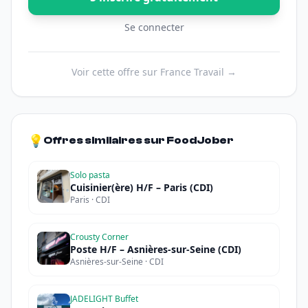
Se connecter
Voir cette offre sur France Travail →
💡
Offres similaires sur FoodJober
Solo pasta
Cuisinier(ère) H/F – Paris (CDI)
Paris · CDI
Crousty Corner
Poste H/F – Asnières-sur-Seine (CDI)
Asnières-sur-Seine · CDI
JADELIGHT Buffet