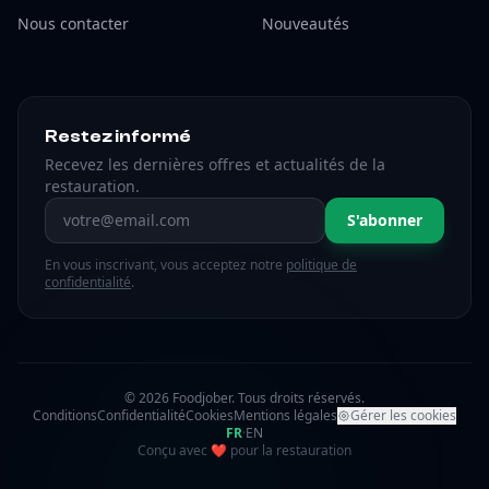
Nous contacter
Nouveautés
Restez informé
Recevez les dernières offres et actualités de la
restauration.
Adresse email
S'abonner
En vous inscrivant, vous acceptez notre
politique de
confidentialité
.
© 2026 Foodjober. Tous droits réservés.
Conditions
Confidentialité
Cookies
Mentions légales
Gérer les cookies
FR
·
EN
amour
Conçu avec
❤
pour la restauration