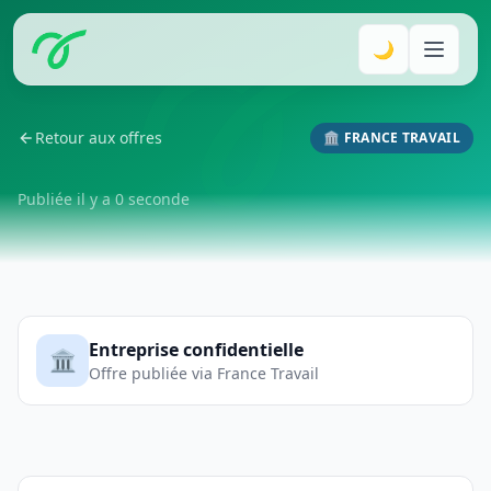
🌙
Retour aux offres
🏛️ FRANCE TRAVAIL
Publiée il y a 0 seconde
Entreprise confidentielle
🏛️
Offre publiée via France Travail