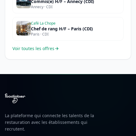
Commis(e) H/F – Annecy (CDI)
Annecy · CDI
Café La Chope
Chef de rang H/F – Paris (CDI)
Paris · CDI
Voir toutes les offres
La plateforme qui connecte les talents de la
restauration avec les établissements qui
recrutent.