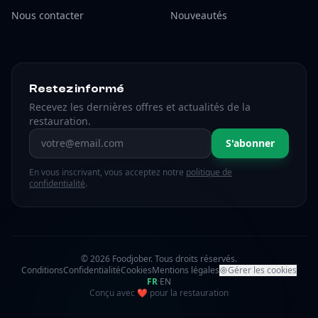
Nous contacter
Nouveautés
Restez informé
Recevez les dernières offres et actualités de la
restauration.
Adresse email
S'abonner
En vous inscrivant, vous acceptez notre
politique de
confidentialité
.
© 2026 Foodjober. Tous droits réservés.
Conditions
Confidentialité
Cookies
Mentions légales
Gérer les cookies
FR
·
EN
amour
Conçu avec
❤
pour la restauration