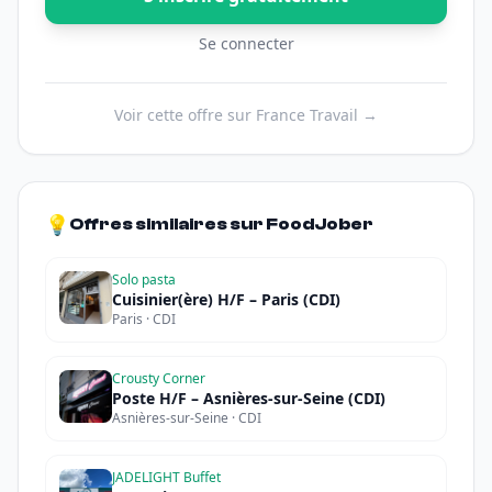
Se connecter
Voir cette offre sur France Travail →
💡
Offres similaires sur FoodJober
Solo pasta
Cuisinier(ère) H/F – Paris (CDI)
Paris · CDI
Crousty Corner
Poste H/F – Asnières-sur-Seine (CDI)
Asnières-sur-Seine · CDI
JADELIGHT Buffet