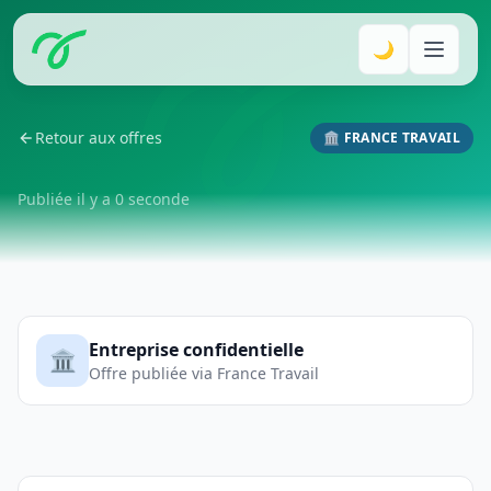
🌙
Retour aux offres
🏛️ FRANCE TRAVAIL
Publiée il y a 0 seconde
Entreprise confidentielle
🏛️
Offre publiée via France Travail