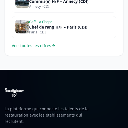
Commis(e) H/F – Annecy (CDI)
Annecy · CDI
Café La Chope
Chef de rang H/F – Paris (CDI)
Paris · CDI
Voir toutes les offres
La plateforme qui connecte les talents de la
restauration avec les établissements qui
recrutent.