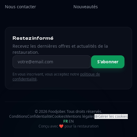
Nous contacter
Nouveautés
Restez informé
Recevez les dernières offres et actualités de la
restauration.
Adresse email
S'abonner
En vous inscrivant, vous acceptez notre
politique de
confidentialité
.
© 2026 Foodjober. Tous droits réservés.
Conditions
Confidentialité
Cookies
Mentions légales
Gérer les cookies
FR
·
EN
amour
Conçu avec
❤
pour la restauration