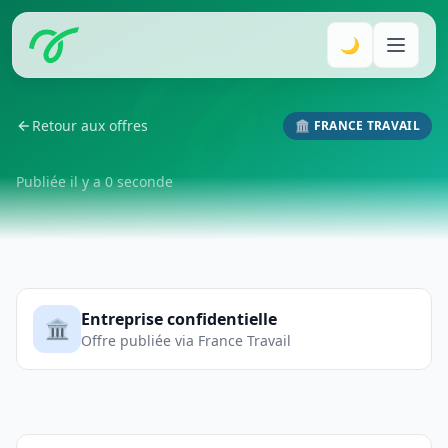
🌙
Retour aux offres
🏛️ FRANCE TRAVAIL
Publiée il y a 0 seconde
Entreprise confidentielle
🏛️
Offre publiée via France Travail