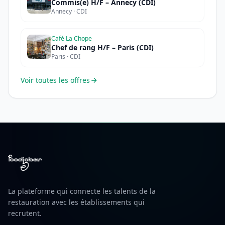
Commis(e) H/F – Annecy (CDI)
Annecy · CDI
Café La Chope
Chef de rang H/F – Paris (CDI)
Paris · CDI
Voir toutes les offres
La plateforme qui connecte les talents de la
restauration avec les établissements qui
recrutent.