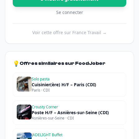
Se connecter
Voir cette offre sur France Travail →
💡
Offres similaires sur FoodJober
Solo pasta
Cuisinier(ère) H/F – Paris (CDI)
Paris · CDI
Crousty Corner
Poste H/F – Asnières-sur-Seine (CDI)
Asnières-sur-Seine · CDI
JADELIGHT Buffet