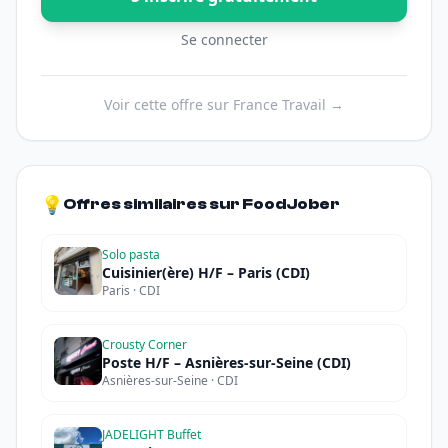
Se connecter
Voir cette offre sur France Travail →
💡
Offres similaires sur FoodJober
Solo pasta
Cuisinier(ère) H/F – Paris (CDI)
Paris · CDI
Crousty Corner
Poste H/F – Asnières-sur-Seine (CDI)
Asnières-sur-Seine · CDI
JADELIGHT Buffet