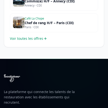
Commis(e) H/F – Annecy (CDI)
Annecy · CDI
Café La Chope
Chef de rang H/F – Paris (CDI)
Paris · CDI
Voir toutes les offres
La plateforme qui connecte les talents de la
restauration avec les établissements qui
recrutent.