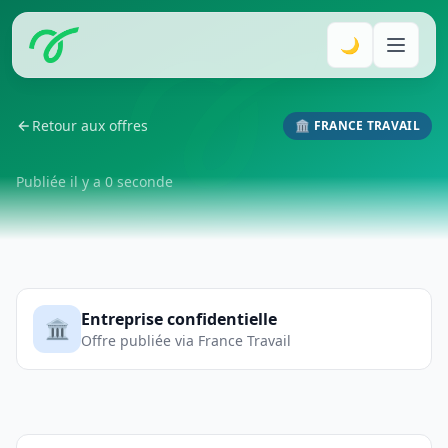
🌙
Retour aux offres
🏛️ FRANCE TRAVAIL
Publiée il y a 0 seconde
Entreprise confidentielle
🏛️
Offre publiée via France Travail