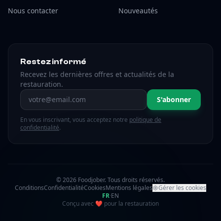
Nous contacter
Nouveautés
Restez informé
Recevez les dernières offres et actualités de la
restauration.
Adresse email
S'abonner
En vous inscrivant, vous acceptez notre
politique de
confidentialité
.
© 2026 Foodjober. Tous droits réservés.
Conditions
Confidentialité
Cookies
Mentions légales
Gérer les cookies
FR
·
EN
amour
Conçu avec
❤
pour la restauration