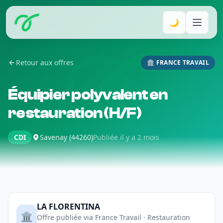
🌙
Retour aux offres
🏛️ FRANCE TRAVAIL
Équipier polyvalent en
restauration (H/F)
CDI
Savenay (44260)
Publiée il y a 2 mois
LA FLORENTINA
🏛️
Offre publiée via France Travail · Restauration