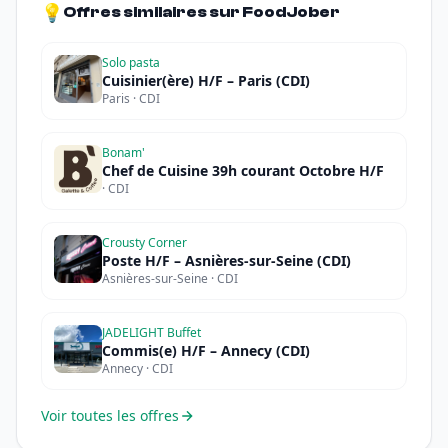
💡
Offres similaires sur FoodJober
Solo pasta
Cuisinier(ère) H/F – Paris (CDI)
Paris · CDI
Bonam'
Chef de Cuisine 39h courant Octobre H/F
· CDI
Crousty Corner
Poste H/F – Asnières-sur-Seine (CDI)
Asnières-sur-Seine · CDI
JADELIGHT Buffet
Commis(e) H/F – Annecy (CDI)
Annecy · CDI
Voir toutes les offres