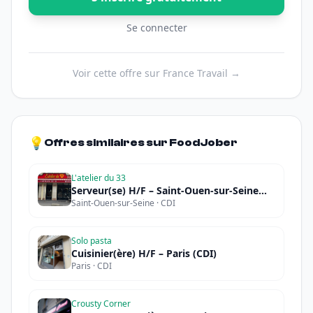
Se connecter
Voir cette offre sur France Travail →
💡
Offres similaires sur FoodJober
L'atelier du 33
Serveur(se) H/F – Saint-Ouen-sur-Seine
Saint-Ouen-sur-Seine · CDI
(CDI)
Solo pasta
Cuisinier(ère) H/F – Paris (CDI)
Paris · CDI
Crousty Corner