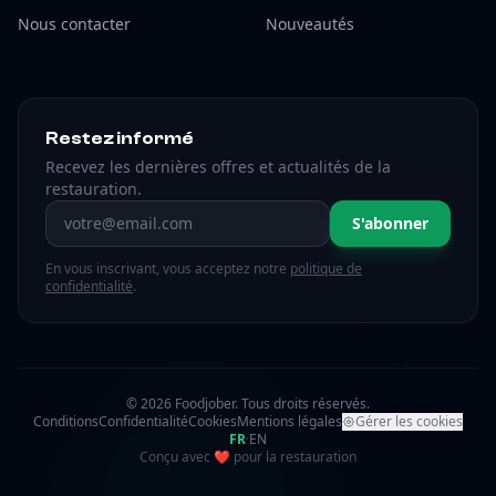
Nous contacter
Nouveautés
Restez informé
Recevez les dernières offres et actualités de la
restauration.
Adresse email
S'abonner
En vous inscrivant, vous acceptez notre
politique de
confidentialité
.
© 2026 Foodjober. Tous droits réservés.
Conditions
Confidentialité
Cookies
Mentions légales
Gérer les cookies
FR
·
EN
amour
Conçu avec
❤
pour la restauration