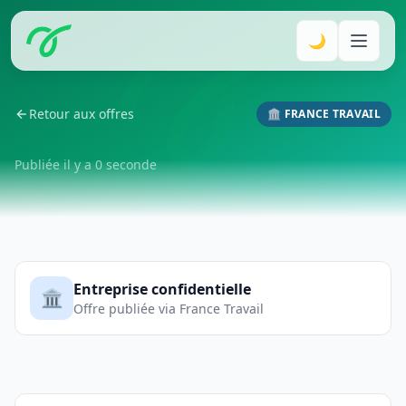
🌙
Retour aux offres
🏛️ FRANCE TRAVAIL
Publiée il y a 0 seconde
Entreprise confidentielle
🏛️
Offre publiée via France Travail