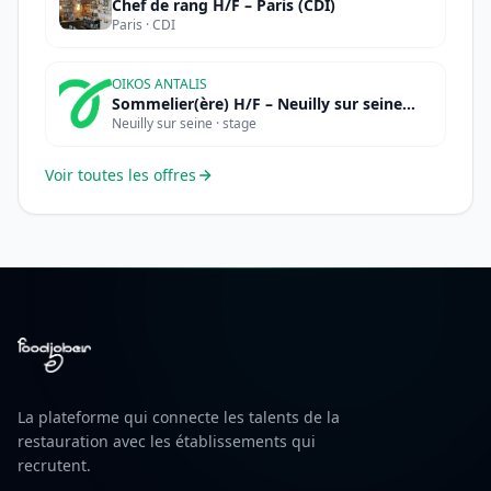
Chef de rang H/F – Paris (CDI)
Paris · CDI
OIKOS ANTALIS
Sommelier(ère) H/F – Neuilly sur seine
Neuilly sur seine · stage
(STAGE)
Voir toutes les offres
La plateforme qui connecte les talents de la
restauration avec les établissements qui
recrutent.