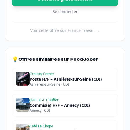
Se connecter
Voir cette offre sur France Travail →
💡
Offres similaires sur FoodJober
Crousty Corner
Poste H/F – Asnières-sur-Seine (CDI)
Asnières-sur-Seine · CDI
JADELIGHT Buffet
Commis(e) H/F – Annecy (CDI)
Annecy · CDI
Café La Chope