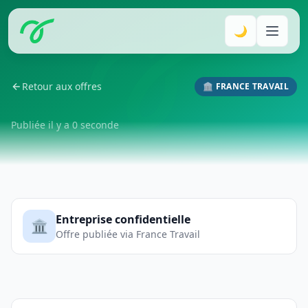
🌙
Retour aux offres
🏛️ FRANCE TRAVAIL
Publiée il y a 0 seconde
Entreprise confidentielle
🏛️
Offre publiée via France Travail