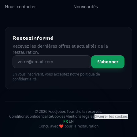
Nous contacter
Nouveautés
Restez informé
Recevez les dernières offres et actualités de la
restauration.
Adresse email
S'abonner
En vous inscrivant, vous acceptez notre
politique de
confidentialité
.
© 2026 Foodjober. Tous droits réservés.
Conditions
Confidentialité
Cookies
Mentions légales
Gérer les cookies
FR
·
EN
amour
Conçu avec
❤
pour la restauration