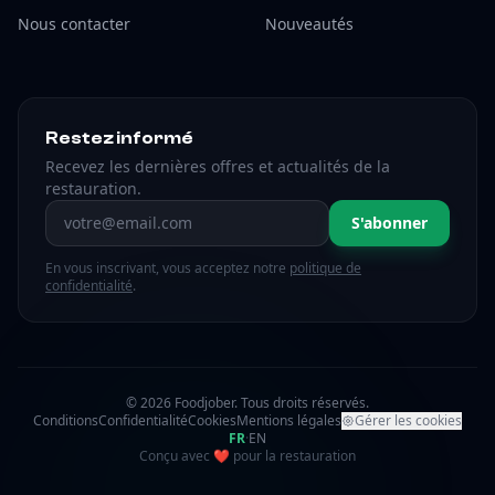
Nous contacter
Nouveautés
Restez informé
Recevez les dernières offres et actualités de la
restauration.
Adresse email
S'abonner
En vous inscrivant, vous acceptez notre
politique de
confidentialité
.
© 2026 Foodjober. Tous droits réservés.
Conditions
Confidentialité
Cookies
Mentions légales
Gérer les cookies
FR
·
EN
amour
Conçu avec
❤
pour la restauration