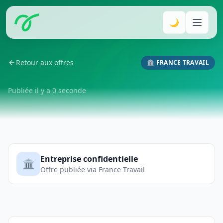
🌙
Retour aux offres
🏛️ FRANCE TRAVAIL
Publiée il y a 0 seconde
Entreprise confidentielle
🏛️
Offre publiée via France Travail