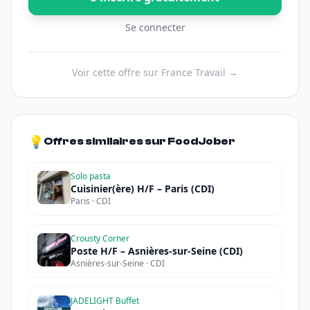
Se connecter
Voir cette offre sur France Travail →
💡
Offres similaires sur FoodJober
Solo pasta
Cuisinier(ère) H/F – Paris (CDI)
Paris · CDI
Crousty Corner
Poste H/F – Asnières-sur-Seine (CDI)
Asnières-sur-Seine · CDI
JADELIGHT Buffet