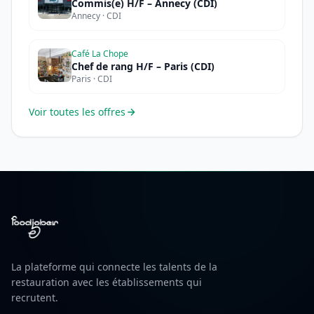
Commis(e) H/F – Annecy (CDI)
Annecy · CDI
Café La Chope
Chef de rang H/F – Paris (CDI)
Paris · CDI
Voir toutes les offres
La plateforme qui connecte les talents de la
restauration avec les établissements qui
recrutent.