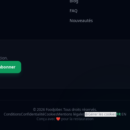
Blog
FAQ
Nouveautés
tion.
abonner
© 2026 Foodjober. Tous droits réservés.
Conditions
Confidentialité
Cookies
Mentions légales
Gérer les cookies
FR
·
EN
amour
Conçu avec
❤
pour la restauration