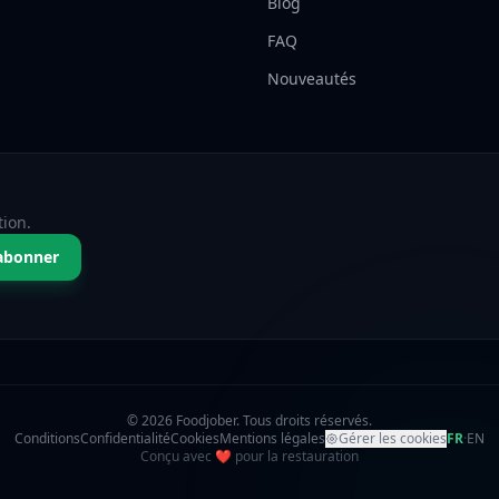
Blog
FAQ
Nouveautés
tion.
abonner
© 2026 Foodjober. Tous droits réservés.
Conditions
Confidentialité
Cookies
Mentions légales
Gérer les cookies
FR
·
EN
amour
Conçu avec
❤
pour la restauration