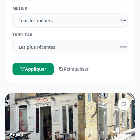
MÉTIER
TRIER PAR
Appliquer
Réinitialiser
Ajouter
Poison