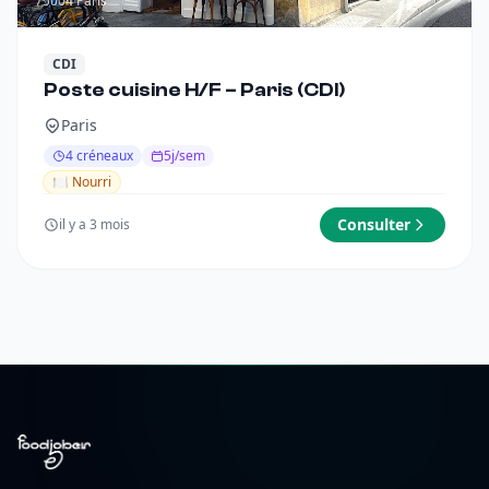
75004 Paris
CDI
Poste cuisine H/F – Paris (CDI)
Paris
4 créneaux
5j/sem
🍽️ Nourri
Consulter
il y a 3 mois