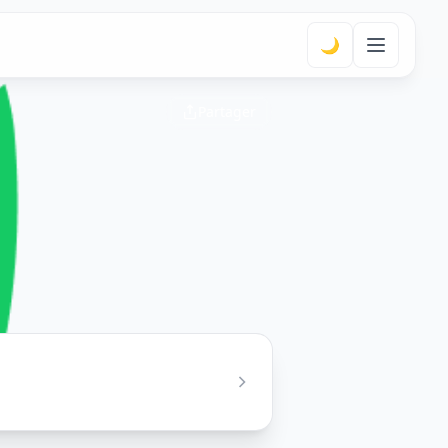
🌙
Partager