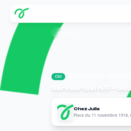
Retour
CDI
Soucieu en jarrest
Publié le 
Serveur(se) H/F – Souc
Chez Julia
Place du 11 novembre 1918, 