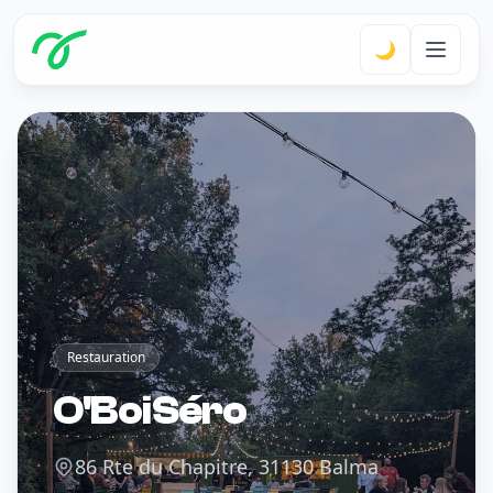
🌙
Restauration
O'BoiSéro
86 Rte du Chapitre, 31130 Balma