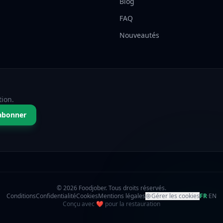
Blog
FAQ
Nouveautés
tion.
abonner
© 2026 Foodjober. Tous droits réservés.
Conditions
Confidentialité
Cookies
Mentions légales
Gérer les cookies
FR
·
EN
amour
Conçu avec
❤
pour la restauration