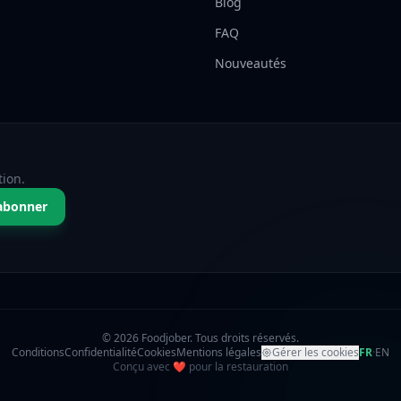
Blog
FAQ
Nouveautés
tion.
abonner
© 2026 Foodjober. Tous droits réservés.
Conditions
Confidentialité
Cookies
Mentions légales
Gérer les cookies
FR
·
EN
amour
Conçu avec
❤
pour la restauration