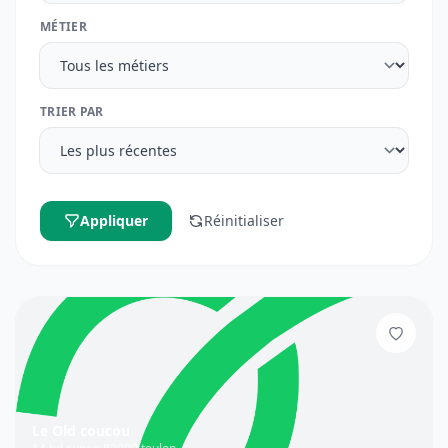
MÉTIER
TRIER PAR
Appliquer
Réinitialiser
Ajouter
Le Old coucou