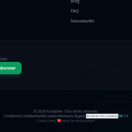
Blog
FAQ
Nouveautés
tion.
abonner
© 2026 Foodjober. Tous droits réservés.
Conditions
Confidentialité
Cookies
Mentions légales
Gérer les cookies
FR
·
EN
amour
Conçu avec
❤
pour la restauration