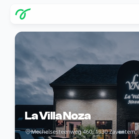
La Villa Noza
Mechelsesteenweg 460, 1930 Zaventem, 