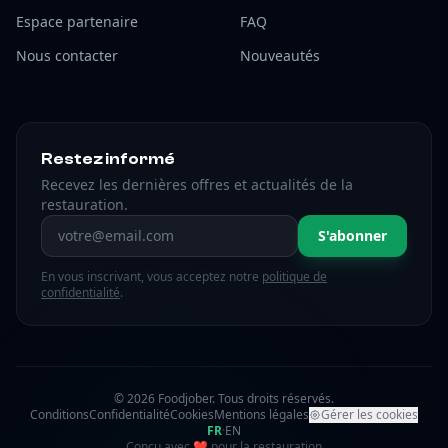
Espace partenaire
FAQ
Nous contacter
Nouveautés
Restez informé
Recevez les dernières offres et actualités de la
restauration.
Adresse email
S'abonner
En vous inscrivant, vous acceptez notre
politique de
confidentialité
.
© 2026 Foodjober. Tous droits réservés.
Conditions
Confidentialité
Cookies
Mentions légales
Gérer les cookies
FR
·
EN
amour
Conçu avec
❤
pour la restauration