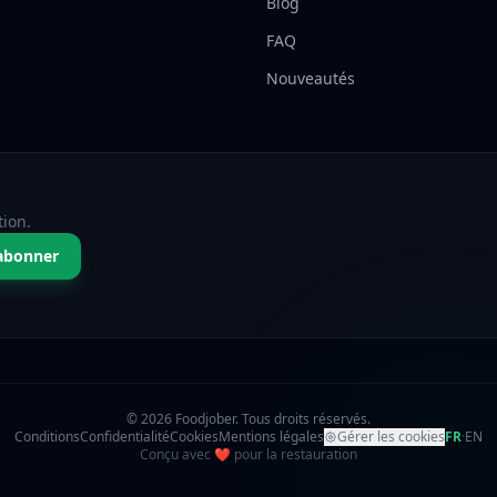
Blog
FAQ
Nouveautés
tion.
abonner
© 2026 Foodjober. Tous droits réservés.
Conditions
Confidentialité
Cookies
Mentions légales
Gérer les cookies
FR
·
EN
amour
Conçu avec
❤
pour la restauration