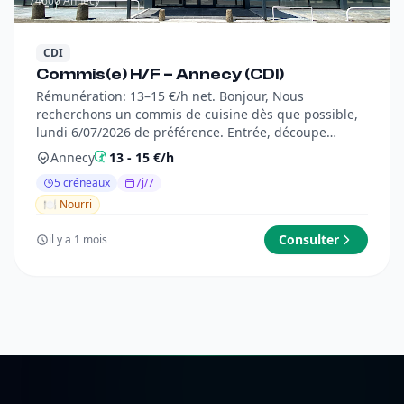
74600 Annecy
CDI
Commis(e) H/F – Annecy (CDI)
Rémunération: 13–15 €/h net. Bonjour, Nous
recherchons un commis de cuisine dès que possible,
lundi 6/07/2026 de préférence. Entrée, découpe
légumes, Nettoya...
Annecy
13 - 15 €/h
5 créneaux
7j/7
🍽️ Nourri
Consulter
il y a 1 mois