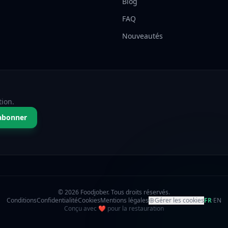
Blog
FAQ
Nouveautés
tion.
abonner
© 2026 Foodjober. Tous droits réservés.
Conditions
Confidentialité
Cookies
Mentions légales
Gérer les cookies
FR
·
EN
amour
Conçu avec
❤
pour la restauration