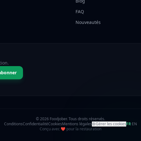
Blog
FAQ
Nouveautés
tion.
abonner
© 2026 Foodjober. Tous droits réservés.
Conditions
Confidentialité
Cookies
Mentions légales
Gérer les cookies
FR
·
EN
amour
Conçu avec
❤
pour la restauration